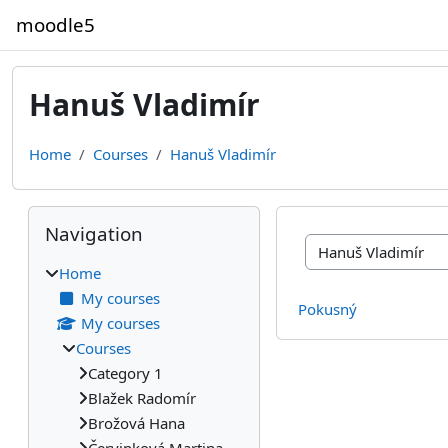
Skip to main content
moodle5
Hanuš Vladimír
Home
Courses
Hanuš Vladimír
Blocks
Skip Navigation
Navigation
Course categories
Home
My courses
Pokusný
My courses
Courses
Category 1
Blažek Radomír
Brožová Hana