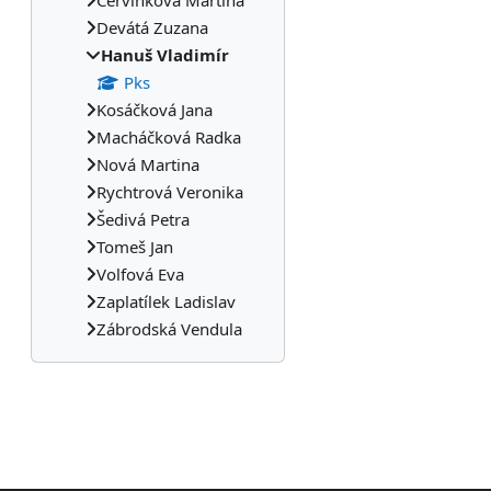
Červinková Martina
Devátá Zuzana
Hanuš Vladimír
Pks
Kosáčková Jana
Macháčková Radka
Nová Martina
Rychtrová Veronika
Šedivá Petra
Tomeš Jan
Volfová Eva
Zaplatílek Ladislav
Zábrodská Vendula